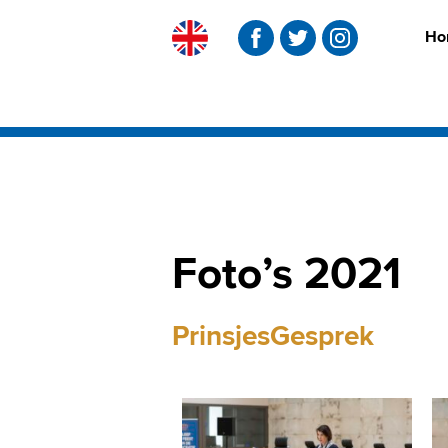
Ho
Skip
to
content
Foto’s 2021
PrinsjesGesprek