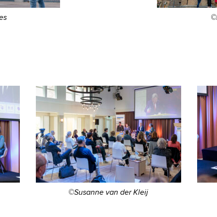
es
©
©Susanne van der Kleij