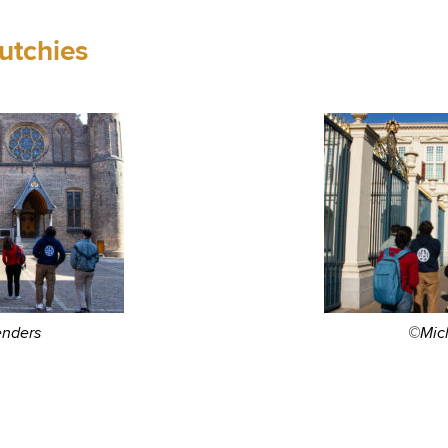
utchies
nders
©Mic