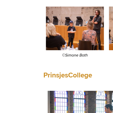
©Simone Both
PrinsjesCollege