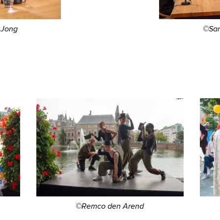
 Jong
©San
©Remco den Arend