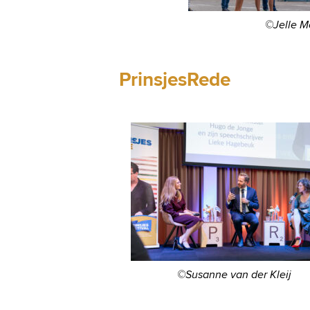
©Jelle M
PrinsjesRede
©Susanne van der Kleij