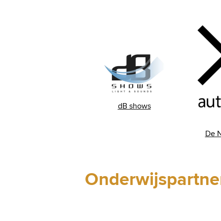
dB shows
De N
Onderwijspartne