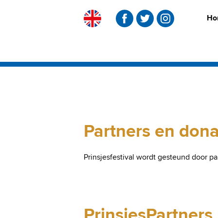
Ho
Skip
to
content
Partners en dona
Prinsjesfestival wordt gesteund door p
PrinsjesPartners