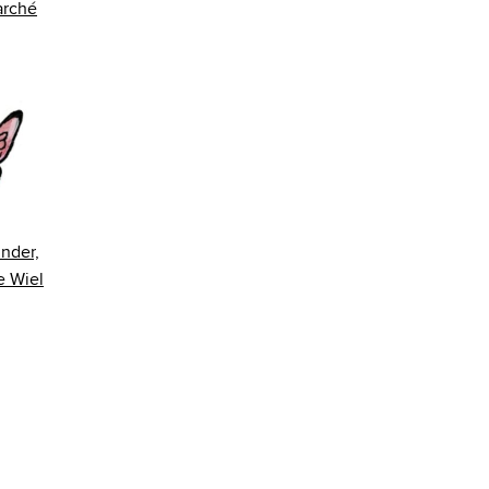
arché
nder,
e Wiel