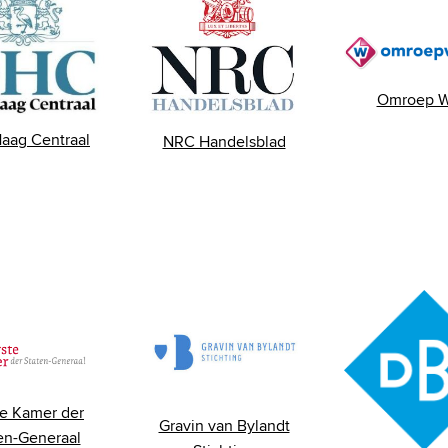
Omroep W
aag Centraal
NRC Handelsblad
te Kamer der
Gravin van Bylandt
en-Generaal