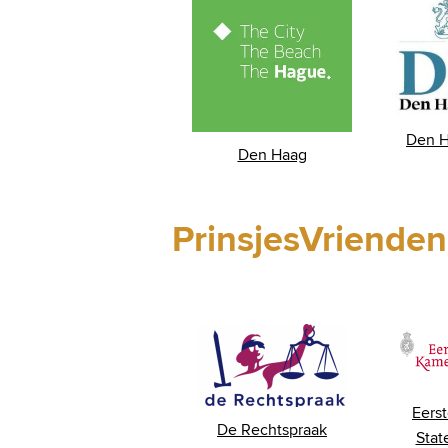
Den H
Den Haag
PrinsjesVrienden
Eers
De Rechtspraak
Stat