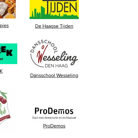
pjes
De Haagse Tijden
K
Dansschool Wesseling
ProDemos