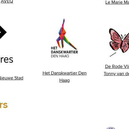
AVEQ
Le Marie M
De Rode Vli
Het Danskwartier Den
Tonny van d
ieuwe Stad
Haag
rs