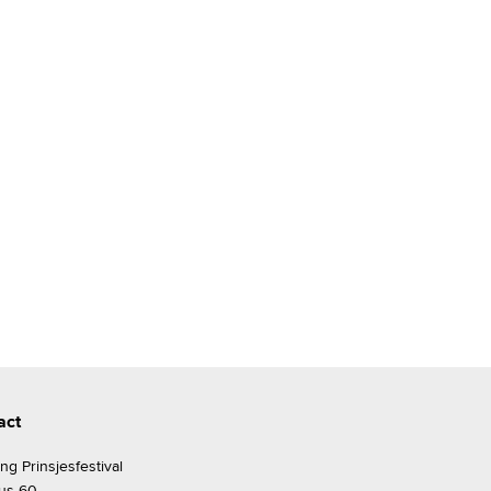
act
ing Prinsjesfestival
us 60