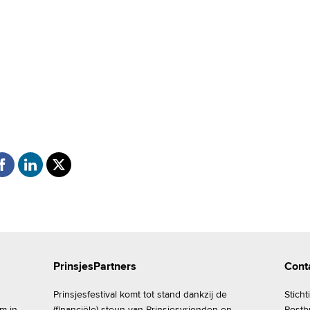
PrinsjesPartners
Cont
Prinsjesfestival komt tot stand dankzij de
Sticht
om in
(financiële) steun van Prinsjesvrienden en -
Postb