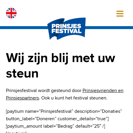
Skip
to
content
Wij zijn blij met uw
steun
Prinsjesfestival wordt gesteund door
Prinsjesvrienden en
Prinsjespartners
. Ook u kunt het festival steunen.
[paytium name=”Prinsjesfestival” description=”Donaties”
button_label=”Doneren” customer_details=”true”]
[paytium_amount label=”Bedrag” default=”25″ /]