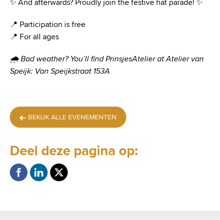
✨ And afterwards? Proudly join the festive hat parade! ✨
📍 Participation is free
📍 For all ages
🌧 Bad weather? You’ll find PrinsjesAtelier at Atelier van
Speijk: Van Speijkstraat 153A
BEKIJK ALLE EVENEMENTEN
Deel deze pagina op: