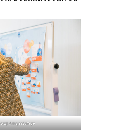
raij, PrinsjesCollege