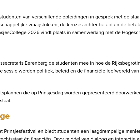
studenten van verschillende opleidingen in gesprek met de staat
schappelijke vraagstukken, de keuzes achter beleid en de beteke
nsjesCollege 2026 vindt plaats in samenwerking met de Hogesch
tssecretaris Eerenberg de studenten mee in hoe de Rijksbegroti
e sessie worden politiek, beleid en de financiële leefwereld van
tsplannen die op Prinsjesdag worden gepresenteerd doorwerken i
staat.
ege
et Prinsjesfestival en biedt studenten een laagdrempelige mani
htsstaat én financiën. Door middel van dialoog en interactie wo