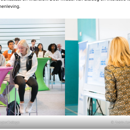
menleving.
nsjesCollege
© Zaida Amo