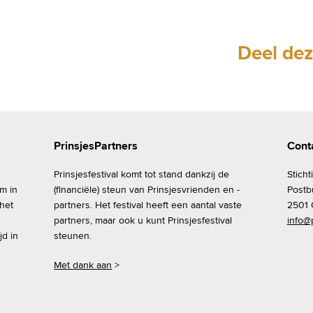
Deel dez
PrinsjesPartners
Cont
Prinsjesfestival komt tot stand dankzij de
Sticht
om in
(financiële) steun van Prinsjesvrienden en -
Postb
 het
partners. Het festival heeft een aantal vaste
2501 
partners, maar ook u kunt Prinsjesfestival
info@p
jd in
steunen.
Met dank aan
>