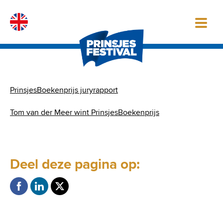
Skip
to
content
PrinsjesBoekenprijs juryrapport
Tom van der Meer wint PrinsjesBoekenprijs
Deel deze pagina op: