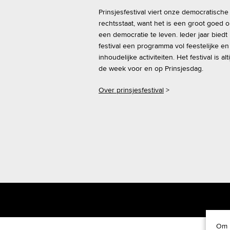
Prinsjesfestival viert onze democratische
c
rechtsstaat, want het is een groot goed 
h
een democratie te leven. Ieder jaar biedt
festival een programma vol feestelijke en
t
inhoudelijke activiteiten. Het festival is alti
de week voor en op Prinsjesdag.
n
Over prinsjesfestival
>
a
v
i
g
a
t
Om u