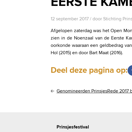
EERSTE KAM
12 september 2017
/ door
Stichting Prin
Afgelopen zaterdag was het Open Mo
zien in de Noenzaal van de Eerste Kame
oorkonde waaraan een geldbedrag van 
Hol (2015) en door Bart Maat (2016).
Deel deze pagina op:
B
Genomineerden PrinsjesRede 2017 
e
r
i
Prinsjesfestival