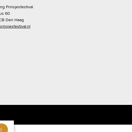
ing Prinsjesfestival
us 60
CB Den Haag
rinsjesfestival.nl
D