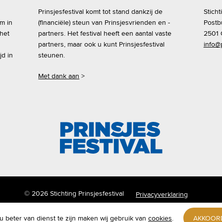
Prinsjesfestival komt tot stand dankzij de
Sticht
om in
(financiële) steun van Prinsjesvrienden en -
Postb
 het
partners. Het festival heeft een aantal vaste
2501 
partners, maar ook u kunt Prinsjesfestival
info@p
jd in
steunen.
Met dank aan
>
© 2026 Stichting Prinsjesfestival
Privacyverklaring
 beter van dienst te zijn maken wij gebruik van
cookies
.
AKKOOR