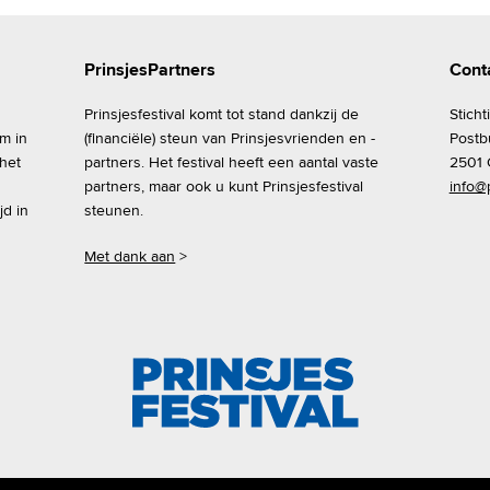
PrinsjesPartners
Cont
Prinsjesfestival komt tot stand dankzij de
Sticht
om in
(financiële) steun van Prinsjesvrienden en -
Postb
 het
partners. Het festival heeft een aantal vaste
2501 
partners, maar ook u kunt Prinsjesfestival
info@p
jd in
steunen.
Met dank aan
>