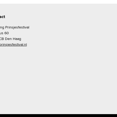
act
ing Prinsjesfestival
us 60
CB Den Haag
rinsjesfestival.nl