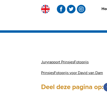
Ho
Skip
to
content
Juryrapport PrinsjesFotoprijs
PrinsjesFotoprijs voor David van Dam
Deel deze pagina op: