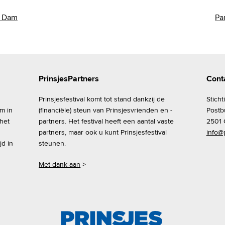
n Dam
Pa
PrinsjesPartners
Cont
Prinsjesfestival komt tot stand dankzij de
Sticht
om in
(financiële) steun van Prinsjesvrienden en -
Postb
 het
partners. Het festival heeft een aantal vaste
2501 
partners, maar ook u kunt Prinsjesfestival
info@p
jd in
steunen.
Met dank aan
>