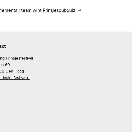
rlementair team wint Prinsjespubquiz
act
ing Prinsjesfestival
us 60
CB Den Haag
rinsjesfestival.nl