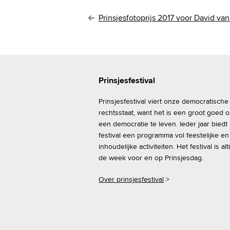
B
Prinsjesfotoprijs 2017 voor David va
e
r
i
Prinsjesfestival
Prinsjesfestival viert onze democratische
c
rechtsstaat, want het is een groot goed 
h
een democratie te leven. Ieder jaar biedt
festival een programma vol feestelijke en
t
inhoudelijke activiteiten. Het festival is alti
de week voor en op Prinsjesdag.
n
Over prinsjesfestival
>
a
v