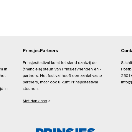
PrinsjesPartners
Cont
Prinsjesfestival komt tot stand dankzij de
Sticht
om in
(financiële) steun van Prinsjesvrienden en -
Postb
 het
partners. Het festival heeft een aantal vaste
2501 
partners, maar ook u kunt Prinsjesfestival
info@p
jd in
steunen.
Met dank aan
>