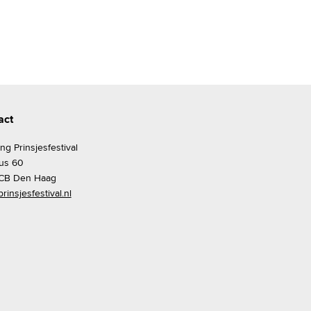
act
ing Prinsjesfestival
us 60
CB Den Haag
rinsjesfestival.nl