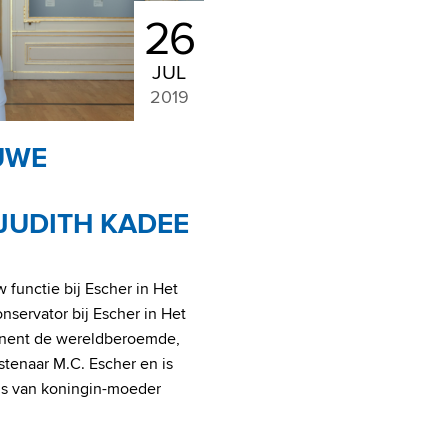
26
JUL
2019
UWE
JUDITH KADEE
w functie bij Escher in Het
nservator bij Escher in Het
anent de wereldberoemde,
stenaar M.C. Escher en is
eis van koningin-moeder