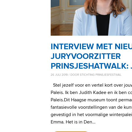
INTERVIEW MET NIE
JURYVOORZITTER
PRINSJESHATWALK: 
26 JULI 2019
/ DOOR
STICHTING PRINSJESFESTIVAL
Stel jezelf voor en vertel kort over jou
Paleis. Ik ben Judith Kadee en ik ben co
Paleis.Dit Haagse museum toont perm
fantasievolle voorstellingen van de kun
gevestigd in het voormalige winterpal
Emma. Het is in Den…