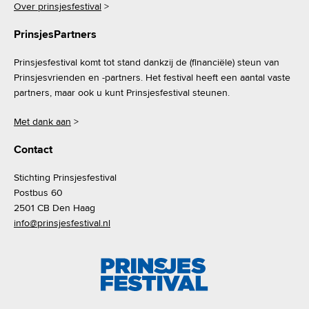
Over prinsjesfestival
>
v
PrinsjesPartners
i
Prinsjesfestival komt tot stand dankzij de (financiële) steun van
g
Prinsjesvrienden en -partners. Het festival heeft een aantal vaste
partners, maar ook u kunt Prinsjesfestival steunen.
a
Met dank aan
>
t
Contact
i
Stichting Prinsjesfestival
e
Postbus 60
2501 CB Den Haag
info@prinsjesfestival.nl