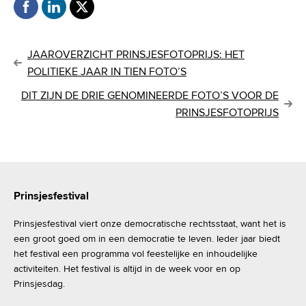
B
JAAROVERZICHT PRINSJESFOTOPRIJS: HET
POLITIEKE JAAR IN TIEN FOTO’S
e
DIT ZIJN DE DRIE GENOMINEERDE FOTO’S VOOR DE
r
PRINSJESFOTOPRIJS
i
c
Prinsjesfestival
h
Prinsjesfestival viert onze democratische rechtsstaat, want het is
t
een groot goed om in een democratie te leven. Ieder jaar biedt
het festival een programma vol feestelijke en inhoudelijke
n
activiteiten. Het festival is altijd in de week voor en op
a
Prinsjesdag.