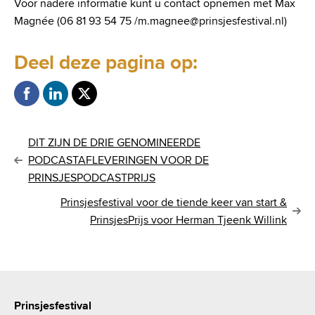
Voor nadere informatie kunt u contact opnemen met Max
Magnée (06 81 93 54 75 /m.magnee@prinsjesfestival.nl)
Deel deze pagina op:
B
DIT ZIJN DE DRIE GENOMINEERDE
PODCASTAFLEVERINGEN VOOR DE
e
PRINSJESPODCASTPRIJS
r
Prinsjesfestival voor de tiende keer van start &
PrinsjesPrijs voor Herman Tjeenk Willink
i
c
h
Prinsjesfestival