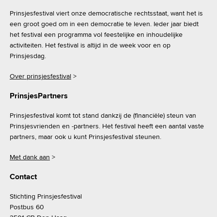
t
Prinsjesfestival viert onze democratische rechtsstaat, want het is
n
een groot goed om in een democratie te leven. Ieder jaar biedt
het festival een programma vol feestelijke en inhoudelijke
a
activiteiten. Het festival is altijd in de week voor en op
Prinsjesdag.
v
Over prinsjesfestival
>
i
PrinsjesPartners
g
Prinsjesfestival komt tot stand dankzij de (financiële) steun van
Prinsjesvrienden en -partners. Het festival heeft een aantal vaste
a
partners, maar ook u kunt Prinsjesfestival steunen.
t
Met dank aan
>
i
Contact
e
Stichting Prinsjesfestival
Postbus 60